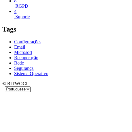
8
RGPD
4
Suporte
Tags
Configurações
Email
Microsoft
Recuperação
Rede
Segurança
Sistema Operativo
© BITWOCI