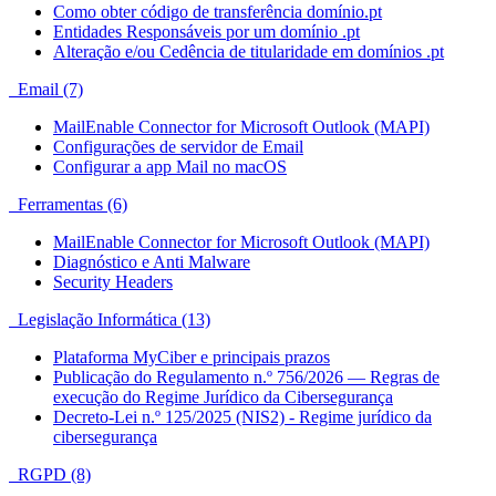
Como obter código de transferência domínio.pt
Entidades Responsáveis por um domínio .pt
Alteração e/ou Cedência de titularidade em domínios .pt
Email (7)
MailEnable Connector for Microsoft Outlook (MAPI)
Configurações de servidor de Email
Configurar a app Mail no macOS
Ferramentas (6)
MailEnable Connector for Microsoft Outlook (MAPI)
Diagnóstico e Anti Malware
Security Headers
Legislação Informática (13)
Plataforma MyCiber e principais prazos
Publicação do Regulamento n.º 756/2026 — Regras de
execução do Regime Jurídico da Cibersegurança
Decreto-Lei n.º 125/2025 (NIS2) - Regime jurídico da
cibersegurança
RGPD (8)