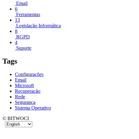
Email
6
Ferramentas
13
Legislação Informática
8
RGPD
4
Suporte
Tags
Configurações
Email
Microsoft
Recuperação
Rede
Segurança
Sistema Operativo
© BITWOCI