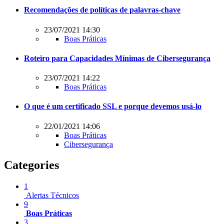
Recomendações de políticas de palavras-chave
23/07/2021 14:30
Boas Práticas
Roteiro para Capacidades Mínimas de Cibersegurança
23/07/2021 14:22
Boas Práticas
O que é um certificado SSL e porque devemos usá-lo
22/01/2021 14:06
Boas Práticas
Cibersegurança
Categories
1
Alertas Técnicos
9
Boas Práticas
3