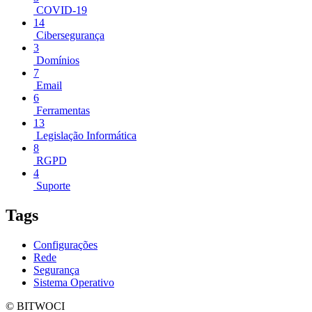
COVID-19
14
Cibersegurança
3
Domínios
7
Email
6
Ferramentas
13
Legislação Informática
8
RGPD
4
Suporte
Tags
Configurações
Rede
Segurança
Sistema Operativo
© BITWOCI