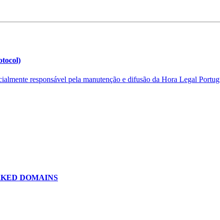
tocol)
ialmente responsável pela manutenção e difusão da Hora Legal Portugu
RKED DOMAINS