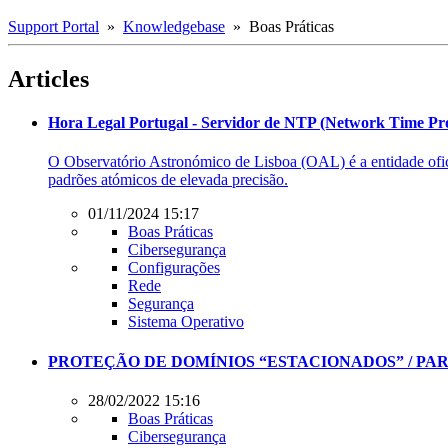
Support Portal
»
Knowledgebase
» Boas Práticas
Articles
Hora Legal Portugal - Servidor de NTP (Network Time Pro
O Observatório Astronómico de Lisboa (OAL) é a entidade ofic
padrões atómicos de elevada precisão.
01/11/2024 15:17
Boas Práticas
Cibersegurança
Configurações
Rede
Segurança
Sistema Operativo
PROTEÇÃO DE DOMÍNIOS “ESTACIONADOS” / PA
28/02/2022 15:16
Boas Práticas
Cibersegurança