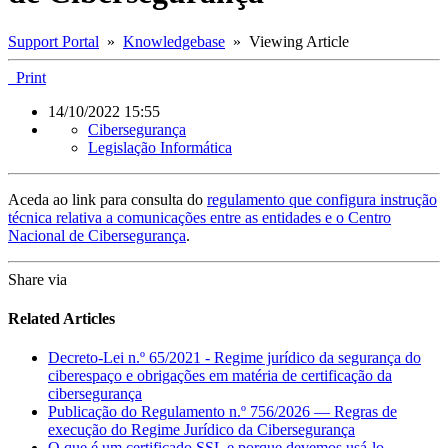
Support Portal
»
Knowledgebase
» Viewing Article
Print
14/10/2022 15:55
Cibersegurança
Legislação Informática
Aceda ao link para consulta do
regulamento que configura instrução
técnica relativa a comunicações entre as entidades e o Centro
Nacional de Cibersegurança
.
Share via
Related Articles
Decreto-Lei n.º 65/2021 - Regime jurídico da segurança do
ciberespaço e obrigações em matéria de certificação da
cibersegurança
Publicação do Regulamento n.º 756/2026 — Regras de
execução do Regime Jurídico da Cibersegurança
O que é um certificado SSL e porque devemos usá-lo